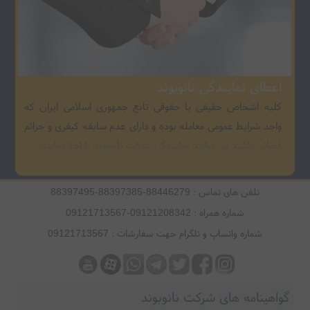
اعطای نمایندگی نانوبوند
کلیه اشخاص حقیقی یا حقوقی تابع جمهوری اسلامی ایران که
واجد شرایط عمومی معامله بوده و دارای عدم سابقه کیفری و جرائم
قضائی باشند می توانند نمایندگی شرکت نانوبوند را اخذ نمایند،
تلفن های تماس : 88446279-88397385-88397495
شماره همراه : 09121208342-09121713567
شماره واتساپ و تلگرام جهت سفارشات : 09121713567
گواهینامه های شرکت نانوبوند