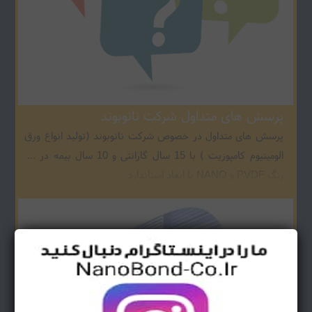
پرسش های متداول شرکت نانوبوند
پرسش های متداول در خصوص شرکت نانوبوند (تولید انواع ورق
الومینیوم کامپوزیت ) با 15 سال گارانتی و 10 سال بیمه در 60
رنگ PVDF و NANO با ابعاد استاندارد