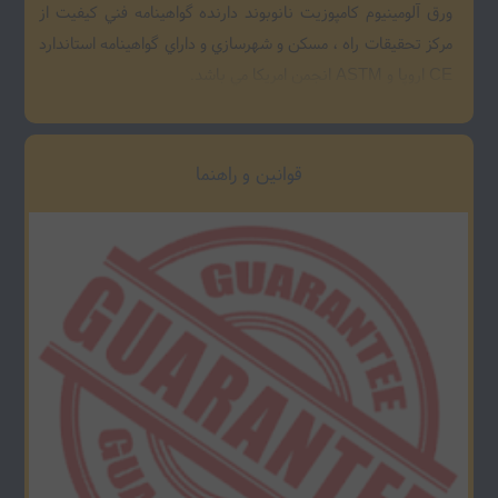
ورق آلومينيوم کامپوزيت نانوبوند دارنده گواهينامه فني کيفيت از
مرکز تحقيقات راه ، مسکن و شهرسازي و داراي گواهينامه استاندارد
CE اروپا و ASTM انجمن امريکا مي باشد.
قوانین و راهنما