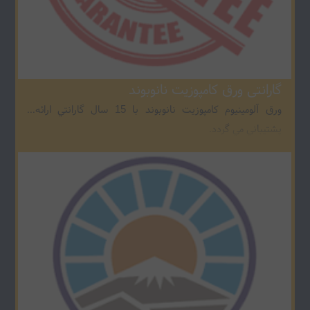
گارانتی ورق کامپوزیت نانوبوند
ورق آلومينيوم کامپوزيت نانوبوند با 15 سال گارانتي ارائه و
پشتيباني مي گردد.