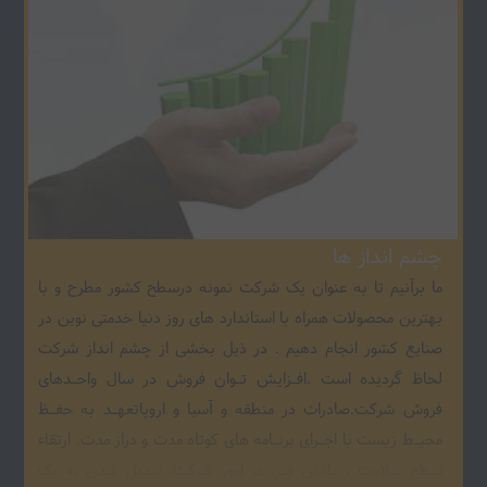
چشم انداز ها
ما برآنیم تا به عنوان یک شرکت نمونه درسطح کشور مطرح و با
بهترین محصولات همراه با استاندارد های روز دنیا خدمتی نوین در
صنایع کشور انجام دهیم . در ذیل بخشی از چشم انداز شرکت
لحاظ گردیده است .افـزایش تـوان فروش در سال واحـدهای
فروش شرکت.صادرات در منطقه و آسیا و اروپاتعهـد به حفـظ
محیـط زیست با اجـرای برنـامه های کوتاه مدت و دراز مدت. ارتقاء
سطح سلامت ، دانش فنی در امور شرکت. تبدیل شدن به یک